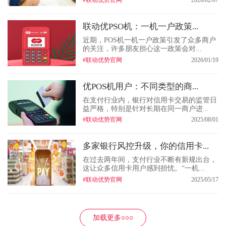
联动优PSO机：一机一户政策...
近期，POS机一机一户政策引发了众多商户
的关注，许多朋友担心这一政策会对...
#联动优势官网
2026/01/19
优POS机用户：不同类型的商...
在支付行业内，银行对信用卡交易的监管日
益严格，特别是针对长期在同一商户进...
#联动优势官网
2025/08/01
多家银行风控升级，你的信用卡...
在过去两年间，支付行业不断有新规出台，
这让众多信用卡用户感到担忧。“一机...
#联动优势官网
2025/05/17
加载更多○○○