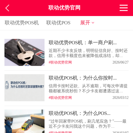
联动优势官网
联动优势POS机
联动优POS
展开
联动优势POS机：单一商户刷...
近期不少卡友反馈，明明征信良好、按时还
款，信用卡额度也未被降低或冻结，却...
#联动优势官网
2026/06/27
联动优POS机：为什么你按时...
信用卡按时还款、从不逾期，可每次申请提
额都被系统秒拒？不少卡友都遭遇过这...
#联动优势官网
2026/03/12
联动优POS机：为什么POS...
“过年回家带POS机，刷几笔应急？”——最
近不少卡友问我这个问题，作为干...
#联动优势官网
2026/02/07