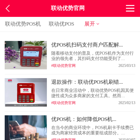
联动优势官网
联动优势POS机
联动优POS
展开
优POS机扫码支付商户匹配解...
随着移动支付的普及，优POS机作为支付行
业的领先者，其扫码支付功能受到了...
#联动优势官网
2025/03/13
退款操作：联动优POS机刷错...
在日常商业活动中，联动优势POS机因其便
捷性成为众多商家的支付工具。然而...
#联动优势官网
2025/02/13
优POS机：如何降低POS机...
在当今的商业环境中，POS机刷卡手续费已
成为商家经营成本的重要组成部分。...
#联动优势官网
2025/02/07