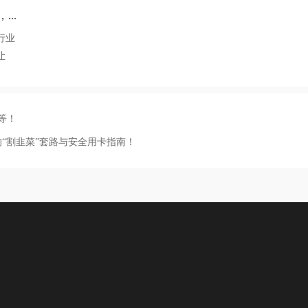
..
行业
让
等！
的“割韭菜”套路与安全用卡指南！