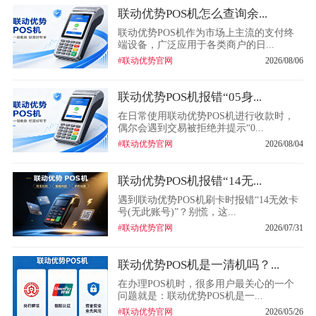
联动优势POS机怎么查询余...
联动优势POS机作为市场上主流的支付终
端设备，广泛应用于各类商户的日...
#联动优势官网
2026/08/06
联动优势POS机报错“05身...
在日常使用联动优势POS机进行收款时，
偶尔会遇到交易被拒绝并提示“0...
#联动优势官网
2026/08/04
联动优势POS机报错“14无...
遇到联动优势POS机刷卡时报错“14无效卡
号(无此账号)”？别慌，这...
#联动优势官网
2026/07/31
联动优势POS机是一清机吗？...
在办理POS机时，很多用户最关心的一个
问题就是：联动优势POS机是一...
#联动优势官网
2026/05/26