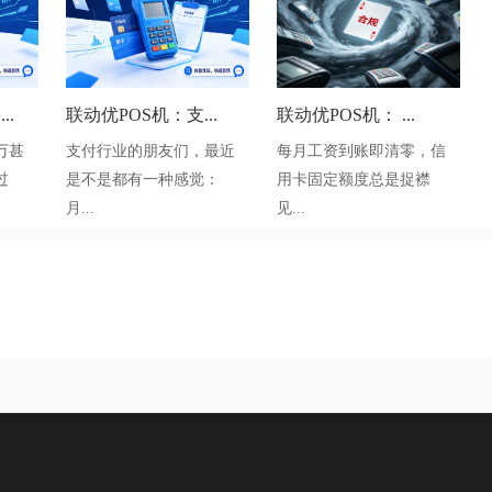
..
联动优POS机：支...
联动优POS机： ...
万甚
支付行业的朋友们，最近
每月工资到账即清零，信
过
是不是都有一种感觉：
用卡固定额度总是捉襟
月...
见...