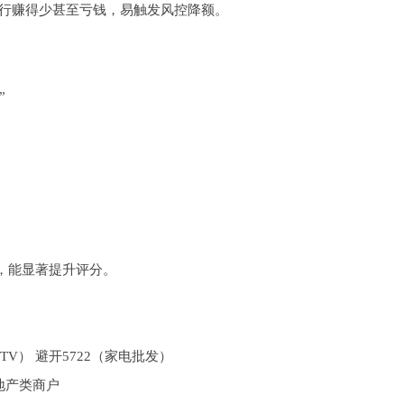
银行赚得少甚至亏钱，易触发风控降额。
”
，能显著提升评分。
KTV） 避开5722（家电批发）
房地产类商户